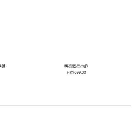
手鏈
明亮藍星串飾
HK$699.00