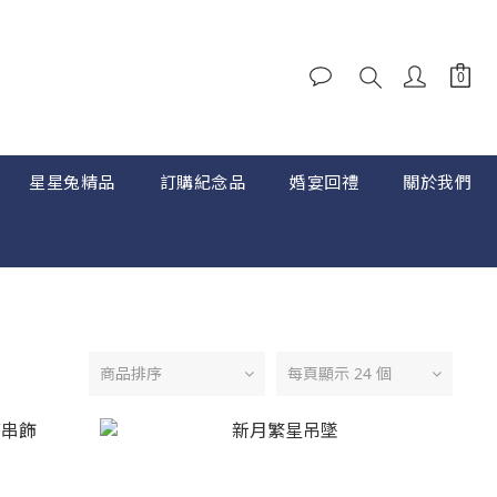
星星兔精品
訂購紀念品
婚宴回禮
關於我們
商品排序
每頁顯示 24 個