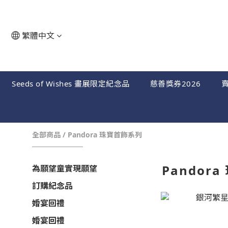
繁體中文
Seeds of Wishes 畫展限定紀念品
慈善獎券2026
賣
全部商品
/
Pandora 珠寶首飾系列
Pandor
為願望童實現願望
訂購紀念品
婚宴回禮
婚宴回禮