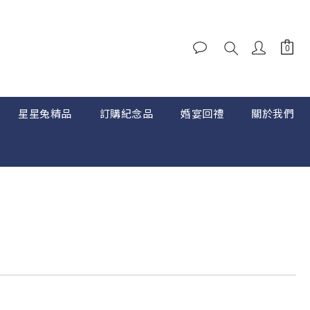
星星兔精品
訂購紀念品
婚宴回禮
關於我們