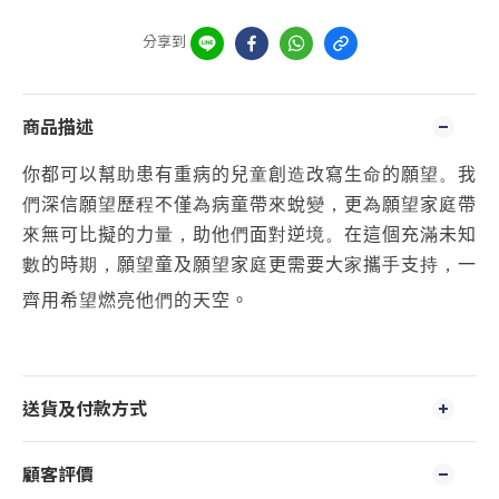
分享到
商品描述
你都可以幫
助
患有重病的兒
童
創
造
改寫生
命
的願
望。
我
們
深信願
望
歷
程
不僅
為
病童帶
來
蛻
變，
更
為
願
望
家
庭
帶
來
無可比擬的力
量，
助他
們
面
對
逆
境。
在這個充
滿
未知
數
的時
期，
願
望
童及願
望
家
庭
更需要大
家
攜
手
支
持，
一
齊用希
望
燃亮他
們
的天空。
送貨及付款方式
顧客評價