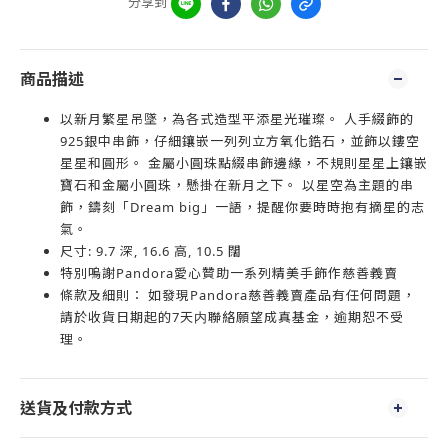
分享到
商品描述
以新月繁星吊墜，為各式造型平添星光璀璨。 人手綴飾的
925銀中串飾，仔細鑲嵌一列列立方氧化鋯石，並飾以鏤空
星星和圓形。 金屬小圓珠點綴串飾邊緣，不規則星星上鑲嵌
寶石和金屬小圓珠，懸掛在新月之下。 以星空為主題的串
飾，鑄刻「Dream big」一語，提醒你要時時抱有摘星的志
氣。
尺寸: 9.7 深, 16.6 高, 10.5 闊
特別嗚謝Pandora愛心贊助一系列精美手飾作慈善義賣
條款及細則： 如發現Pandora慈善義賣產品有任何問題，
請於收貨日期起的7天内聯絡願望成真基金，逾期恕不受
理。
送貨及付款方式