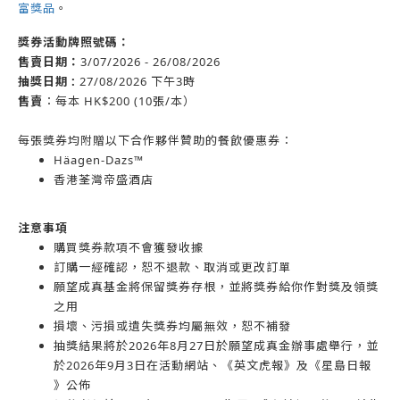
富獎品
。
獎券活動牌照號碼：
售賣日期：
3/07/2026 - 26/08/2026
抽獎日期 :
27/08/2026 下午3時
售賣
：每本 HK$200 (10張/本）
每張獎券均附贈以下合作夥伴贊助的餐飲優惠券：
Häagen-Dazs™
香港荃灣帝盛酒店
注意事項
購買獎券款項不會獲發收據
訂購一經確認，恕不退款、取消或更改訂單
願望成真基金將保留獎券存根，並將獎券給你作對獎及領獎
之用
損壞、污損或遺失獎券均屬無效，恕不補發
抽獎結果將於2026年8月27日於願望成真金辦事處舉行，並
於2026年9月3日在活動網站、《英文虎報》及《星島日報
》公佈