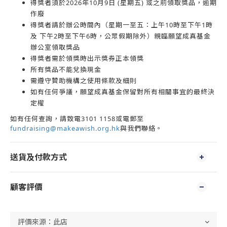
得獎者須於2026年10月9日 (星期五) 或之前領取獎品，逾期
作廢
得獎者請於辦公時間內（星期一至五：上午10時至下午1時
及 下午2時至下午6時，公眾假期除外）親臨願望成真基金
辦公室領取獎品
得獎者需於領獎時出示獎券正本領獎
所有獎品不能兌換現金
需遵守贊助機構之使用條款及細則
如有任何爭議，願望成真基金保留對所有相關事宜的最終決
定權
如有任何查詢，請致電3101 1158或電郵至
fundraising@makeawish.org.hk
與我們聯絡。
送貨及付款方式
顧客評價