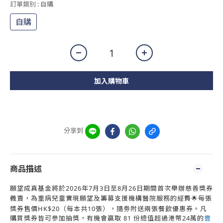
訂單類別
: 自購
自購
加入購物車
分享到
商品描述
願望成真基金將於2026年7月3日至8月26日期間首次舉辦慈善獎券
義賣
，為重病兒童實現願望及籌募支援機構醫院服務的經費
🌟每張
獎券售價HK$20（每本共10張），隨劵附送兩張餐飲優惠券。凡
購買獎券皆可參加抽獎，有機會贏取 81 份總值超過港幣24萬的
豐